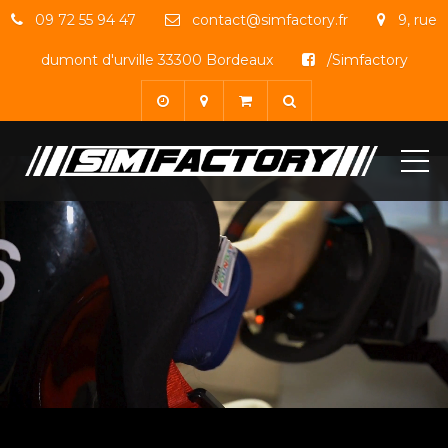
09 72 55 94 47
contact@simfactory.fr
9, rue
dumont d'urville 33300 Bordeaux
/Simfactory
ME