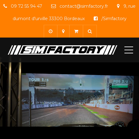
09 72 55 94 47
contact@simfactory.fr
9, rue
dumont d'urville 33300 Bordeaux
/Simfactory
ME